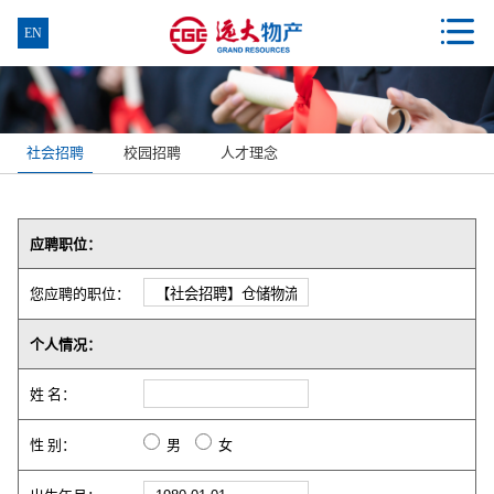

EN
社会招聘
校园招聘
人才理念
应聘职位：
您应聘的职位：
个人情况：
姓 名：
性 别：
男
女