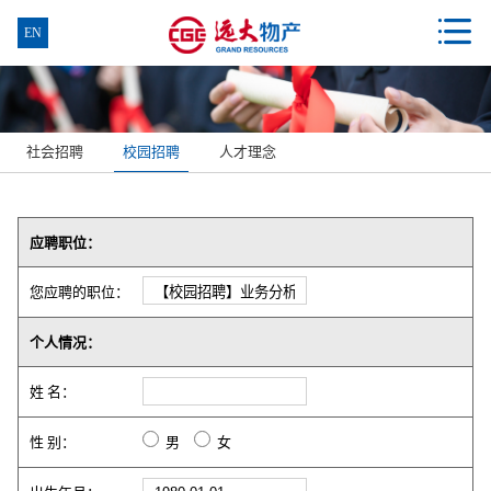

EN
社会招聘
校园招聘
人才理念
应聘职位：
您应聘的职位：
个人情况：
姓 名：
性 别：
男
女