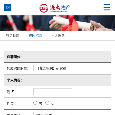

EN
社会招聘
校园招聘
人才理念
应聘职位：
您应聘的职位：
个人情况：
姓 名：
性 别：
男
女