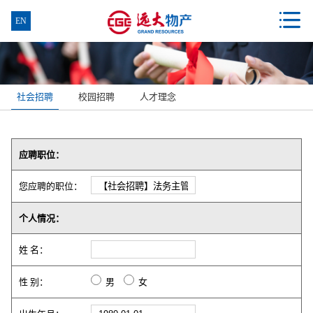

EN
社会招聘
校园招聘
人才理念
应聘职位：
您应聘的职位：
个人情况：
姓 名：
性 别：
男
女